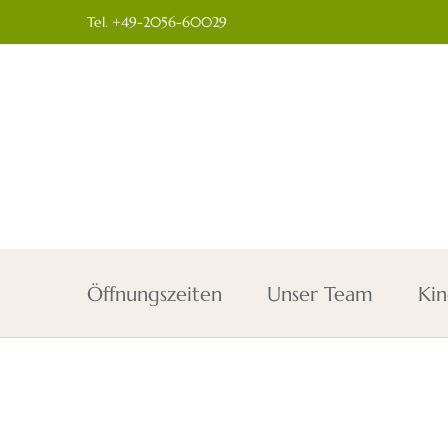
Zum
Tel. +49-2056-60029
Inhalt
springen
Öffnungszeiten
Unser Team
Kin